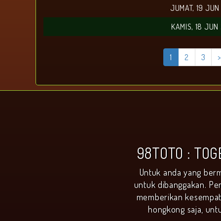
JUMAT, 19 JUN
KAMIS, 18 JUN
1
2
3
>
98TOTO : TO
Untuk anda yang berm
untuk dibanggakan. Per
memberikan kesempata
hongkong saja, unt