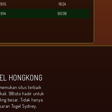
2915
1824
2914
9038
GEL HONGKONG
nemukan situs terbaik
ali. 98toto hadir untuk
ng besar. Tidak hanya
saran Togel Sydney,