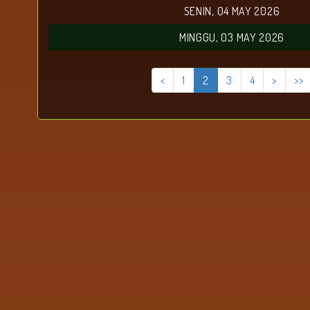
SENIN, 04 MAY 2026
MINGGU, 03 MAY 2026
<
1
2
3
4
>
>>