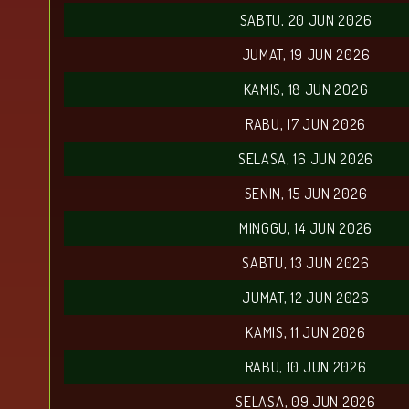
SABTU, 20 JUN 2026
JUMAT, 19 JUN 2026
KAMIS, 18 JUN 2026
RABU, 17 JUN 2026
SELASA, 16 JUN 2026
SENIN, 15 JUN 2026
MINGGU, 14 JUN 2026
SABTU, 13 JUN 2026
JUMAT, 12 JUN 2026
KAMIS, 11 JUN 2026
RABU, 10 JUN 2026
SELASA, 09 JUN 2026