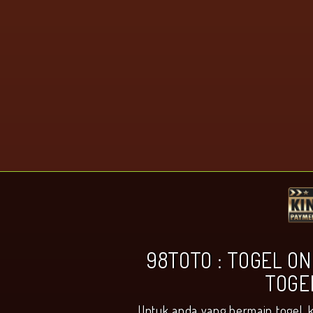
98TOTO : TOGEL ON
TOGE
Untuk anda yang bermain togel, 