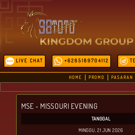
LIVE CHAT
+6285189704112
T
HOME
PROMO
PASARAN
MSE - MISSOURI EVENING
TANGGAL
MINGGU, 21 JUN 2026