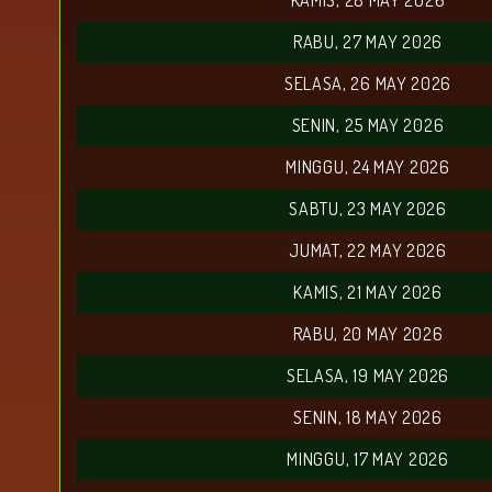
KAMIS, 28 MAY 2026
RABU, 27 MAY 2026
SELASA, 26 MAY 2026
SENIN, 25 MAY 2026
MINGGU, 24 MAY 2026
SABTU, 23 MAY 2026
JUMAT, 22 MAY 2026
KAMIS, 21 MAY 2026
RABU, 20 MAY 2026
SELASA, 19 MAY 2026
SENIN, 18 MAY 2026
MINGGU, 17 MAY 2026