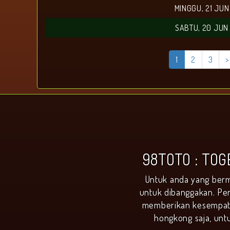
MINGGU, 21 JU
SABTU, 20 JUN
1
2
3
>
98TOTO : TO
Untuk anda yang berm
untuk dibanggakan. Per
memberikan kesempata
hongkong saja, unt