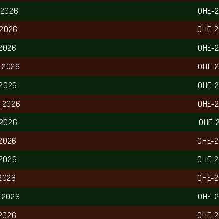
 2026
OHE-2
 2026
OHE-2
 2026
OHE-2
G 2026
OHE-2
 2026
OHE-2
G 2026
OHE-2
 2026
OHE-2
 2026
OHE-2
 2026
OHE-2
 2026
OHE-2
L 2026
OHE-2
 2026
OHE-2