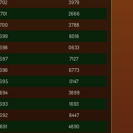
702
3979
701
2666
2700
3788
2699
8018
2698
0633
2697
7127
2696
6773
2695
0147
694
3899
2693
1693
2692
8447
691
4890