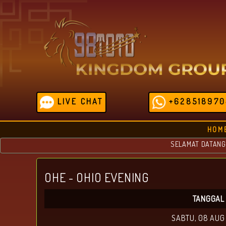
LIVE CHAT
+628518970
HOM
SELAMAT DATANG DI 98
OHE - OHIO EVENING
TANGGAL
SABTU, 08 AUG