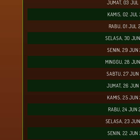
JUMAT, 03 JUL
KAMIS, 02 JUL
RABU, 01 JUL 
SELASA, 30 JU
SENIN, 29 JUN
MINGGU, 28 JU
SABTU, 27 JUN
JUMAT, 26 JUN
KAMIS, 25 JUN
RABU, 24 JUN
SELASA, 23 JU
SENIN, 22 JUN