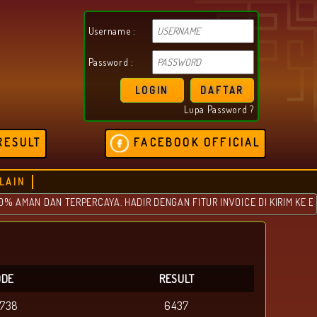
Username :
Password :
LOGIN
DAFTAR
Lupa Password ?
RESULT
FACEBOOK OFFICIAL
LAIN
N DAN TERPERCAYA. HADIR DENGAN FITUR INVOICE DI KIRIM KE EMAIL
ODE
RESULT
738
6437