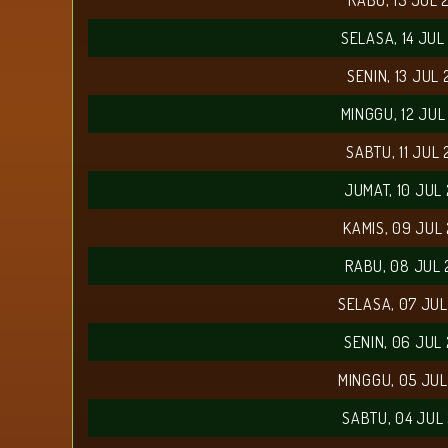
RABU, 15 JUL 
SELASA, 14 JUL
SENIN, 13 JUL
MINGGU, 12 JUL
SABTU, 11 JUL
JUMAT, 10 JUL
KAMIS, 09 JUL
RABU, 08 JUL
SELASA, 07 JU
SENIN, 06 JUL
MINGGU, 05 JU
SABTU, 04 JUL