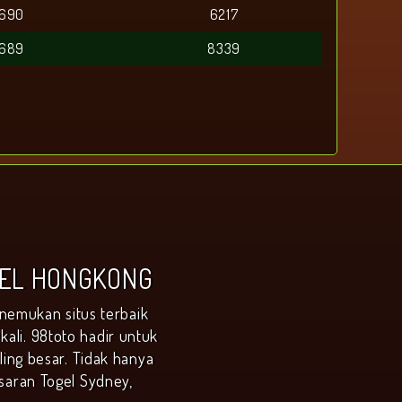
2690
6217
2689
8339
GEL HONGKONG
nemukan situs terbaik
ali. 98toto hadir untuk
ng besar. Tidak hanya
saran Togel Sydney,