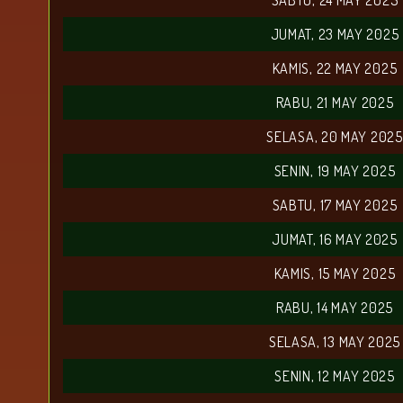
SABTU, 24 MAY 2025
JUMAT, 23 MAY 2025
KAMIS, 22 MAY 2025
RABU, 21 MAY 2025
SELASA, 20 MAY 2025
SENIN, 19 MAY 2025
SABTU, 17 MAY 2025
JUMAT, 16 MAY 2025
KAMIS, 15 MAY 2025
RABU, 14 MAY 2025
SELASA, 13 MAY 2025
SENIN, 12 MAY 2025