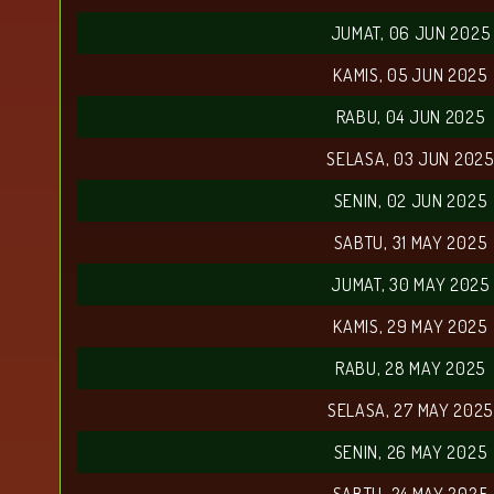
JUMAT, 06 JUN 2025
KAMIS, 05 JUN 2025
RABU, 04 JUN 2025
SELASA, 03 JUN 2025
SENIN, 02 JUN 2025
SABTU, 31 MAY 2025
JUMAT, 30 MAY 2025
KAMIS, 29 MAY 2025
RABU, 28 MAY 2025
SELASA, 27 MAY 2025
SENIN, 26 MAY 2025