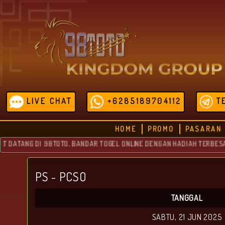
LIVE CHAT
+6285189704112
T
HOME
PROMO
PASARAN
TANG DI 98TOTO, BANDAR TOGEL ONLINE DENGAN HADIAH TERBESAR YA
PS - PCSO
TANGGAL
SABTU, 21 JUN 2025