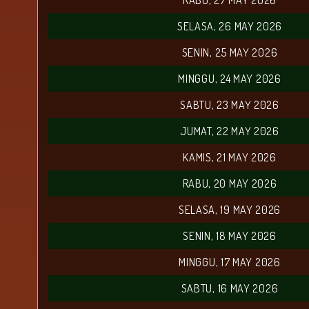
RABU, 27 MAY 2026
SELASA, 26 MAY 2026
SENIN, 25 MAY 2026
MINGGU, 24 MAY 2026
SABTU, 23 MAY 2026
JUMAT, 22 MAY 2026
KAMIS, 21 MAY 2026
RABU, 20 MAY 2026
SELASA, 19 MAY 2026
SENIN, 18 MAY 2026
MINGGU, 17 MAY 2026
SABTU, 16 MAY 2026