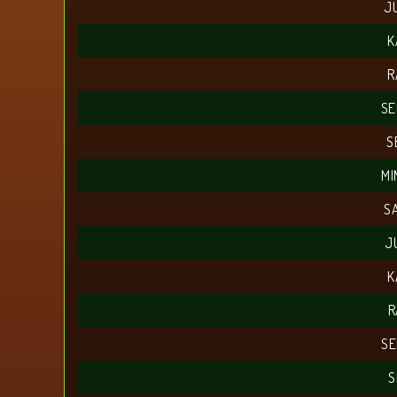
J
K
R
SE
S
MI
S
J
K
R
SE
S