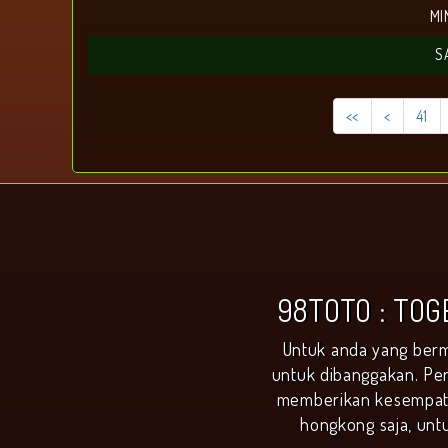
MI
S
<<
<
41
98TOTO : TO
Untuk anda yang berm
untuk dibanggakan. Per
memberikan kesempata
hongkong saja, unt