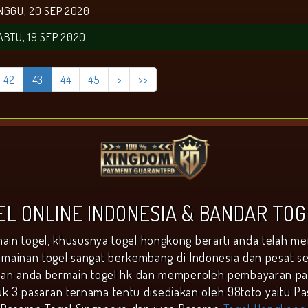
NGGU, 20 SEP 2020
ABTU, 19 SEP 2020
42
43
44
45
>
>>
GEL ONLINE INDONESIA & BANDAR TO
ain togel, khususnya togel hongkong berarti anda telah me
mainan togel sangat berkembang di Indonesia dan pesat sek
n anda bermain togel hk dan memperoleh pembayaran pali
uk 3 pasaran ternama tentu disediakan oleh 98toto yaitu Pa