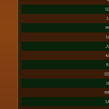
R
SE
S
M
S
J
K
R
SE
S
MI
S