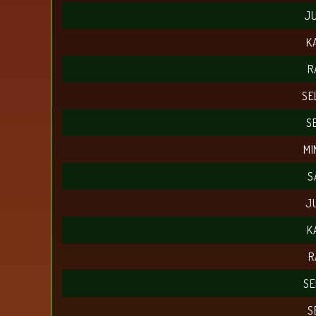
JU
K
R
SE
S
MI
S
J
K
R
SE
S