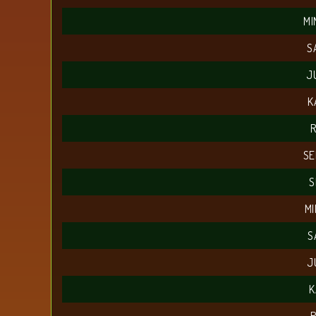
MI
S
J
K
R
SE
S
MI
S
J
K