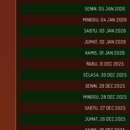
SENIN, 05 JAN 2026
MINGGU, 04 JAN 2026
SABTU, 03 JAN 2026
JUMAT, 02 JAN 2026
KAMIS, 01 JAN 2026
RABU, 31 DEC 2025
SELASA, 30 DEC 2025
SENIN, 29 DEC 2025
MINGGU, 28 DEC 2025
SABTU, 27 DEC 2025
JUMAT, 26 DEC 2025