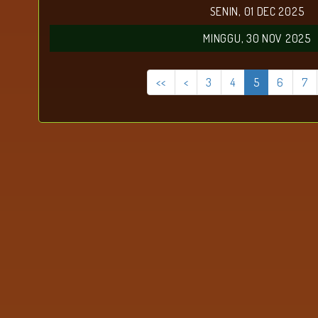
SENIN, 01 DEC 2025
MINGGU, 30 NOV 2025
<<
<
3
4
5
6
7