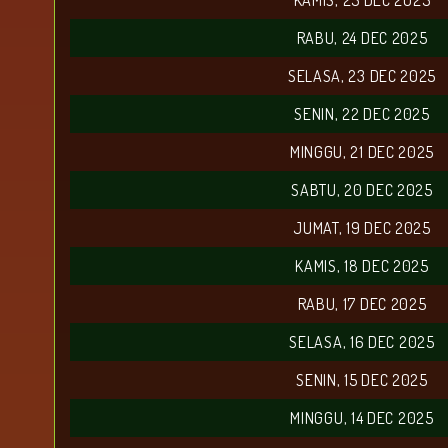
KAMIS, 25 DEC 2025
RABU, 24 DEC 2025
SELASA, 23 DEC 2025
SENIN, 22 DEC 2025
MINGGU, 21 DEC 2025
SABTU, 20 DEC 2025
JUMAT, 19 DEC 2025
KAMIS, 18 DEC 2025
RABU, 17 DEC 2025
SELASA, 16 DEC 2025
SENIN, 15 DEC 2025
MINGGU, 14 DEC 2025